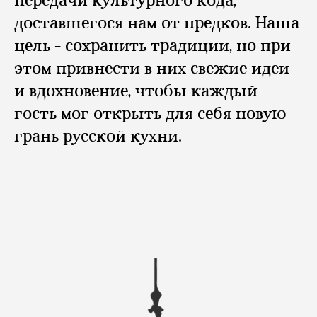
передачи культурного кода,
Выходной
доставшегося нам от предков. Наша
Среда, Воскресенье
цель - сохранить традиции, но при
12:00 - 22:00
+7 902 333 17 77
этом привнести в них свежие идеи
и вдохновение, чтобы каждый
гость мог открыть для себя новую
грань русской кухни.