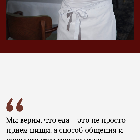
Советская улица, 4
Мы верим, что еда – это не просто
г. Кинешма
прием пищи, а способ общения и
Ивановская область
Понедельник, Вторник