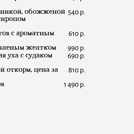
сникой, обожженой
540 р.
сиропом
тов с ароматным
610 р.
вяленым желтком
990 р.
я уха с судаком
690 р.
й откорм, цена за
810 р.
ов
1 490 р.