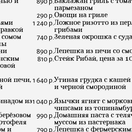
енью и
Баклажан гриль с том
890 р.
пармезаном
Овощи на гриле
290 р.
ьями
Ложное ризотто из пер
1 240 р.
правкой
грибами
 сомом
Зеленая окрошка с суд
740 р.
лы
ни
Лепешка из печи со см
890 р.
инским
Стейк Рибай, цена за 1
810 р.
говой
ной печи,
Утиная грудка с кашей 
1 640 р.
й
и черной смородиной
инадом из
Язычки ягнят с морков
1 040 р.
чипсами из топинамбу
берёзовом
Домашняя паста с теля
990 р.
артофеля
муссом из пастернака
ом и
Лепешка с фермерским
790 р.