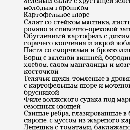
Зелёный салат с хрустящей зел
молодым горошком
Картофельное пюре
Салат со стейком мясника, лист
романо и сливочно-ореховой за
Обугленный картофель с диким
горячего копчения и икрой воб
Паста со сморчками и брокколи
Борщ с вяленой вишней, бород
хлебом, салом мангалицы и моз
косточкой
Телячьи щеки, томленые в дровя
с картофельным пюре и мочено
брусникой
Филе волжского судака под мар
сезонных овощей
Свиные ребра, глазированные в 
сиропе, с муссом из жареного к
Лепешка с томатами, баклажан