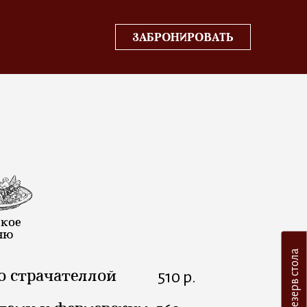
ЗАБРОНИРОВАТЬ
ское
ню
Резерв стола
о страчателлой
510 р.