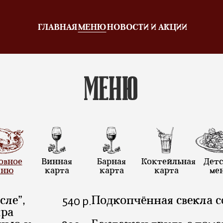
ГЛАВНАЯ
МЕНЮ
НОВОСТИ И АКЦИИ
Меню
овное
Винная
Барная
Коктейльная
Дет
еню
карта
карта
карта
ме
сле”,
Подкопчённая свекла с
540 р.
ыра