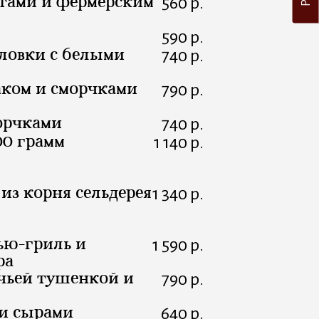
атами и фермерским
560 р.
590 р.
ловки с белыми
740 р.
аком и сморчками
790 р.
орчками
740 р.
00 грамм
1 140 р.
из корня сельдерея
1 340 р.
ью-гриль и
1 590 р.
ра
чьей тушенкой и
790 р.
и сырами
640 р.