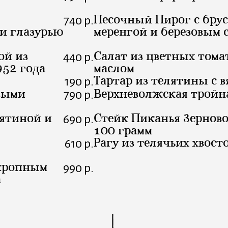
Песочный Пирог с бру
740 р.
и глазурью
меренгой и березовым 
ой из
Салат из цветных тома
440 р.
952 года
маслом
Тартар из телятины с 
190 р.
выми
Верхневолжская тройна
790 р.
лятиной и
Стейк Пиканья Зерново
690 р.
100 грамм
Рагу из телячьих хвост
610 р.
укропным
990 р.
а