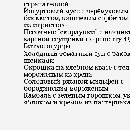
страчателлой
Йогуртовый мусс с черёмуховым
бисквитом, вишневым сорбетом 
из игристого
Песочные "скорлупки" с начинк
варёной сгущенки по рецепту 1
Битые огурцы
Холодный томатный суп с рако
шейками
Окрошка на хлебном квасе с те
мороженым из хрена
Солодовый ржаной мильфей с
бородинским мороженым
Камбала с зеленым горошком, 
яблоком и кремом из пастернак